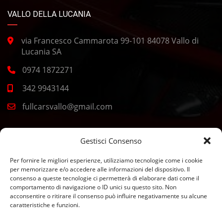
VALLO DELLA LUCANIA
via Francesco Cammarota 99-101 84078 Vallo di
Lucania SA
0974 1872271
342 9943144
fullcarsvallo@gmail.com
CASAL VELINO
Gestisci Consenso
Per fornire le migliori esperienze, utilizziamo tecnologie come i cookie
Corso Europa 2, 84040 Casal Velino SA
per memorizzare e/o accedere alle informazioni del dispositivo. Il
consenso a queste tecnologie ci permetterà di elaborare dati come il
0974 277049
comportamento di navigazione o ID unici su questo sito. Non
acconsentire o ritirare il consenso può influire negativamente su alcune
392 4443400
caratteristiche e funzioni.
fullcarsmarina@gmail.com