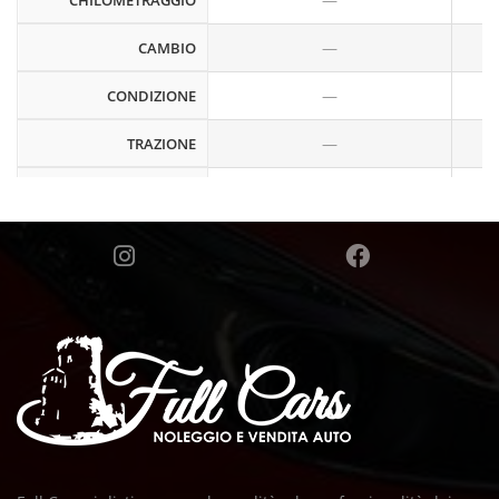
CHILOMETRAGGIO
—
CAMBIO
—
CONDIZIONE
—
TRAZIONE
—
CILINDRATA
—
CARBURANTE
—
COLORE
—
INTERIOR COLOR
NUMERO DI
—
MAGAZZINO
—
NUMERO VIN