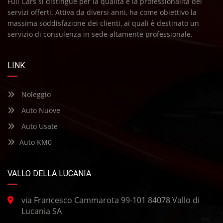
Full Cars si distingue per la qualità e la professionalità dei
—
TIPO DI CARBURANTE
servizi offerti. Attiva da diversi anni, ha come obiettivo la
massima soddisfazione dei clienti, ai quali è destinato un
—
TRIM
servizio di consulenza in sede altamente professionale.
—
FUNZIONI E OPZIONI
LINK
Noleggio
Auto Nuove
Auto Usate
Auto KM0
VALLO DELLA LUCANIA
via Francesco Cammarota 99-101 84078 Vallo di
Lucania SA