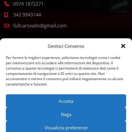
0974 1872271
342 9943144
fullcarsvallo@gmail.com
CASAL VELINO
Gestisci Consenso
Per fornire le migliori esperienze, utilizziamo tecnologie come i cookie
Corso Europa 2, 84040 Casal Velino SA
per memorizzare e/o accedere alle informazioni del dispositivo. Il
consenso a queste tecnologie ci permetterà di elaborare dati come il
0974 277049
comportamento di navigazione o ID unici su questo sito. Non
acconsentire o ritirare il consenso può influire negativamente su alcune
392 4443400
caratteristiche e funzioni.
fullcarsmarina@gmail.com
Accetta
Nega
©Copyright 2026 Full Cars s.r.l. P. IVA 06544011213 REA NA
Visualizza preferenze