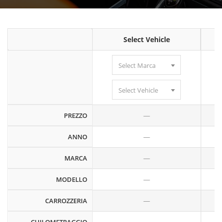
Select Vehicle
Select Marca
Select Vehicle
—
PREZZO
—
ANNO
—
MARCA
—
MODELLO
—
CARROZZERIA
—