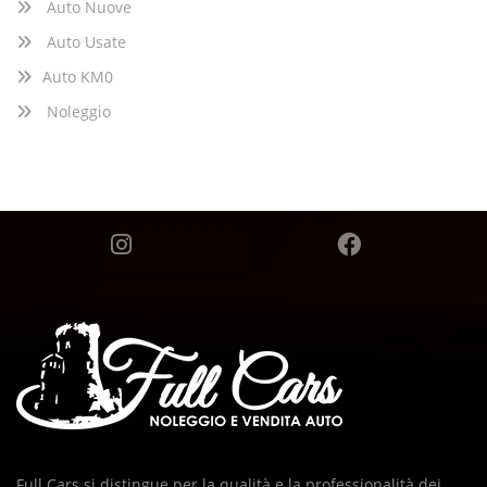
Auto Nuove
Auto Usate
Auto KM0
Noleggio
Full Cars si distingue per la qualità e la professionalità dei