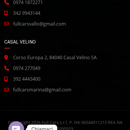
0974 1872271
342 9943144
fullcarsvallo@gmail.com
CASAL VELINO
Corso Europa 2, 84040 Casal Velino SA
0974 277049
392 4443400
fullcarsmarina@gmail.com
©Copyright 2026 Full Cars s.r.l. P. IVA 06544011213 REA NA
1095929
Chiamaci