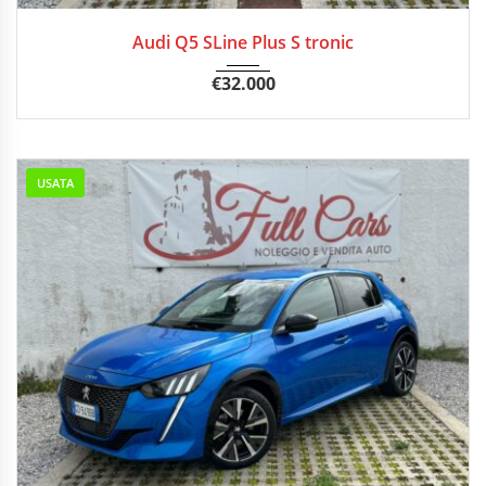
11/2020
Autom...
112500 km
Audi Q5 SLine Plus S tronic
€
32.000
USATA