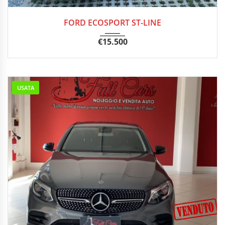
2021
Manua...
57000 km
FORD ECOSPORT ST-LINE
€
15.500
USATA