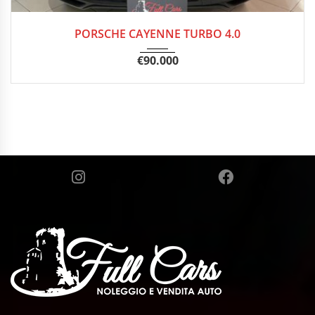
2018
Autom...
38.000 km
PORSCHE CAYENNE TURBO 4.0
€
90.000