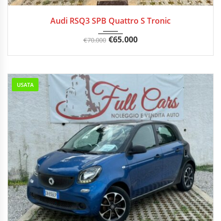
06/2023
Autom...
41500 km
Audi RSQ3 SPB Quattro S Tronic
€
65.000
€
70.000
USATA