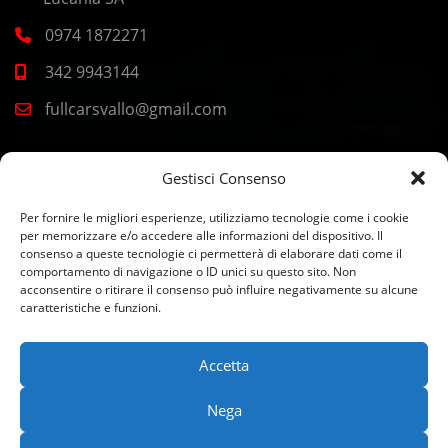
0974 1872271
342 9943144
fullcarsvallo@gmail.com
CASAL VELINO
Gestisci Consenso
Per fornire le migliori esperienze, utilizziamo tecnologie come i cookie
Corso Europa 2, 84040 Casal Velino SA
per memorizzare e/o accedere alle informazioni del dispositivo. Il
consenso a queste tecnologie ci permetterà di elaborare dati come il
0974 277049
comportamento di navigazione o ID unici su questo sito. Non
acconsentire o ritirare il consenso può influire negativamente su alcune
392 4443400
caratteristiche e funzioni.
fullcarsmarina@gmail.com
Accetta
Nega