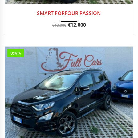
12/2016
Manua...
67.000 km
SMART FORFOUR PASSION
€
12.000
€
13.000
USATA