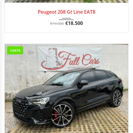
11/2020
Autom...
13500 km
Peugeot 208 Gt Line EAT8
€
18.500
€
19.000
USATA