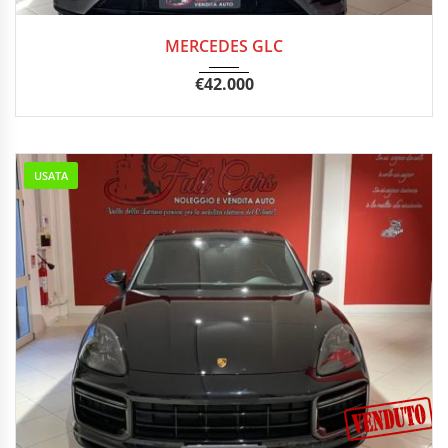
2018
Autom...
98.000 km
MERCEDES GLC
€
42.000
USATA