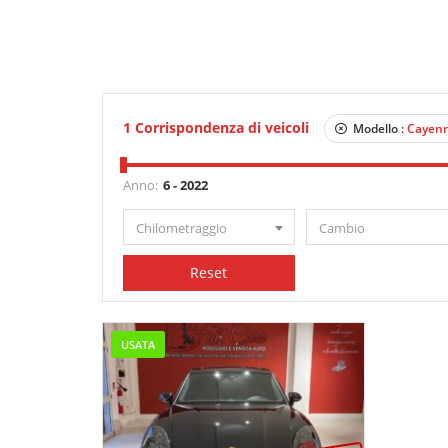
1
Corrispondenza di veicoli
Modello :
Cayen
Anno:
Chilometraggio
Cambio
Reset
USATA