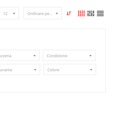
12
Ordinare per data
ozzeria
Condizione
urante
Colore