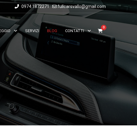
0974 1872271
fullcarsvallo@gmail.com
0
EGGIO
SERVIZI
BLOG
CONTATTI