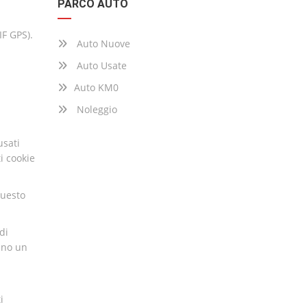
PARCO AUTO
IF GPS).
Auto Nuove
Auto Usate
Auto KM0
Noleggio
usati
i cookie
Questo
di
ano un
i