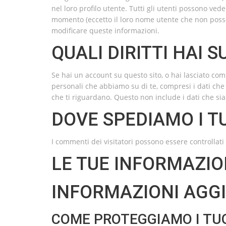
nel loro profilo utente. Tutti gli utenti possono ved
momento (eccetto il loro nome utente che non poss
modificare queste informazioni.
QUALI DIRITTI HAI S
Se hai un account su questo sito, o hai lasciato comm
personali che abbiamo su di te, compresi i dati che 
che ti riguardano. Questo non include i dati che sia
DOVE SPEDIAMO I TU
I commenti dei visitatori possono essere controllat
LE TUE INFORMAZIO
INFORMAZIONI AGG
COME PROTEGGIAMO I TUO