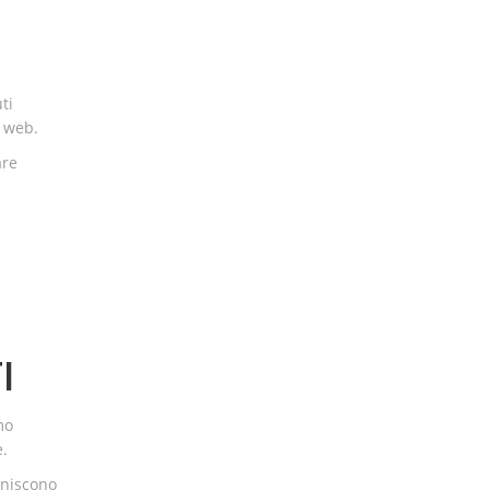
ti
o web.
are
I
mo
e.
rniscono