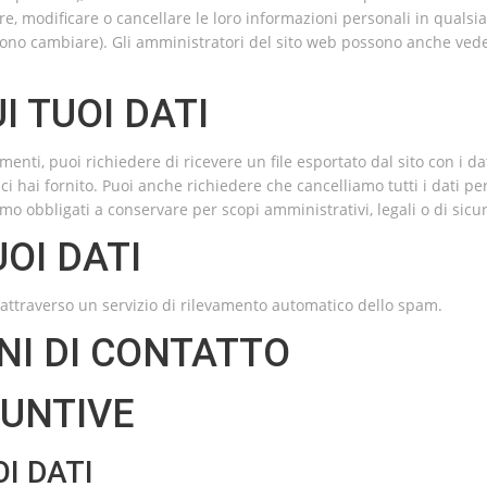
ere, modificare o cancellare le loro informazioni personali in qualsia
ono cambiare). Gli amministratori del sito web possono anche ved
UI TUOI DATI
enti, puoi richiedere di ricevere un file esportato dal sito con i da
ci hai fornito. Puoi anche richiedere che cancelliamo tutti i dati pe
mo obbligati a conservare per scopi amministrativi, legali o di sicu
OI DATI
i attraverso un servizio di rilevamento automatico dello spam.
NI DI CONTATTO
IUNTIVE
I DATI