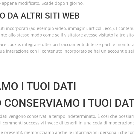
lo appena modificato. Scade dopo 1 giorno.
DA ALTRI SITI WEB
ti incorporati (ad esempio video, immagini, articoli, ecc.). I contenu
te allo stesso modo come se il visitatore avesse visitato l’altro sit
are cookie, integrare ulteriori tracciamenti di terze parti e monitor
 tua interazione con il contenuto incorporato se hai un account e sei
MO I TUOI DATI
CONSERVIAMO I TUOI DAT
adati vengono conservati a tempo indeterminato. È così che possia
 commenti successivi invece di tenerli in una coda di moderazion
b (se presenti), memorizziamo anche le informazioni personali che fo