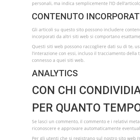
personali, ma indica semplicemente l’ID dell’artico
CONTENUTO INCORPORATO 
Gli articoli su questo sito possono includere contenu
incorporati da altri siti web si comportano esattamen
Questi siti web possono raccogliere dati su di te, us
l’interazione con essi, incluso il tracciamento della
connesso a quei siti web.
ANALYTICS
CON CHI CONDIVIDIA
PER QUANTO TEMPO 
Se lasci un commento, il commento e i relativi met
riconoscere e approvare automaticamente eventuali
Per gli utenti che si registrano sul nostro sito we