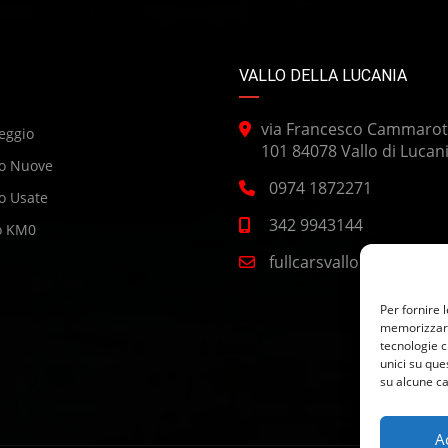
VALLO DELLA LUCANIA
via Francesco Cammarot
eggio
101 84078 Vallo di Lucan
o Nuove
0974 1872271
o Usate
342 9943144
o KM0
fullcarsvallo@gmail.co
Per fornire 
memorizzare 
tecnologie c
unici su que
su alcune ca
A