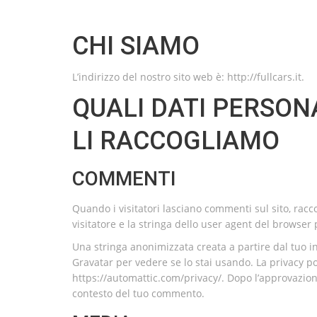
CHI SIAMO
L’indirizzo del nostro sito web è: http://fullcars.it.
QUALI DATI PERSON
LI RACCOGLIAMO
COMMENTI
Quando i visitatori lasciano commenti sul sito, racc
visitatore e la stringa dello user agent del browser 
Una stringa anonimizzata creata a partire dal tuo in
Gravatar per vedere se lo stai usando. La privacy pol
https://automattic.com/privacy/. Dopo l’approvazion
contesto del tuo commento.