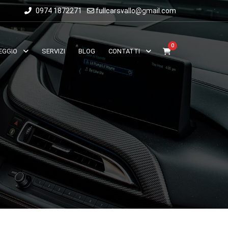
0974 1872271
fullcarsvallo@gmail.com
0
EGGIO
SERVIZI
BLOG
CONTATTI