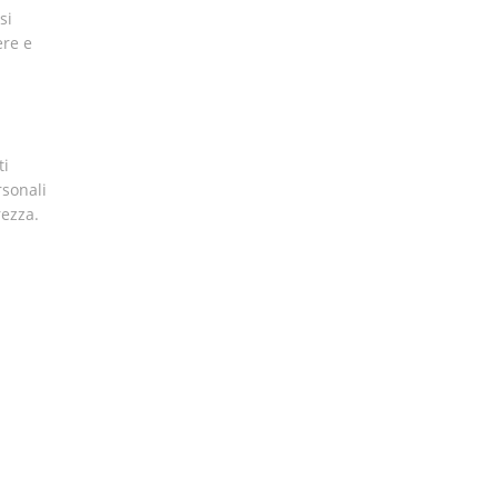
si
ere e
ti
rsonali
rezza.