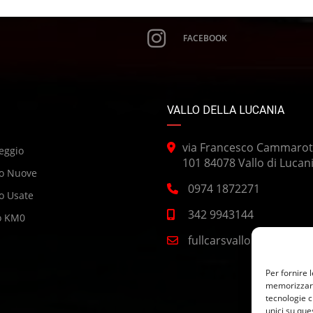
FACEBOOK
VALLO DELLA LUCANIA
via Francesco Cammarot
eggio
101 84078 Vallo di Lucan
o Nuove
0974 1872271
o Usate
342 9943144
o KM0
fullcarsvallo@gmail.co
Per fornire 
memorizzare 
tecnologie c
unici su que