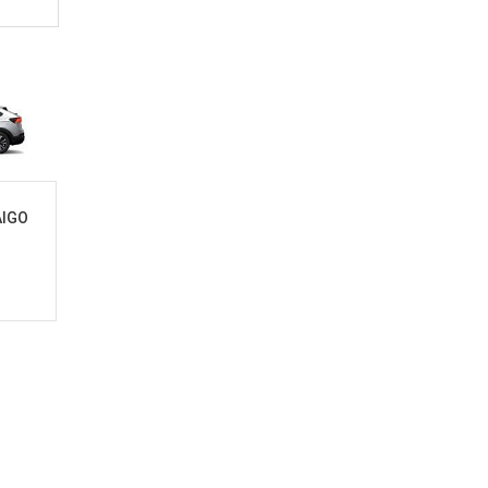
AIGO
rno