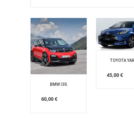
TOYOTA YAR
45,00
€
/ al g
BMW I3S
60,00
€
/ al giorno