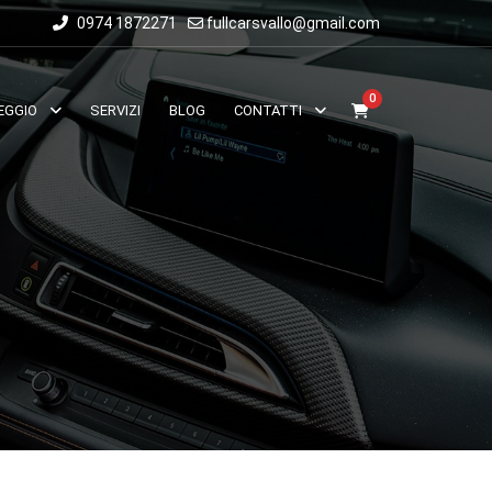
0974 1872271
fullcarsvallo@gmail.com
0
EGGIO
SERVIZI
BLOG
CONTATTI