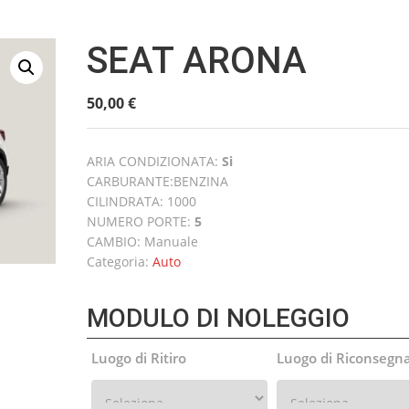
SEAT ARONA
50,00
€
/ al giorno
ARIA CONDIZIONATA:
Si
CARBURANTE:BENZINA
CILINDRATA: 1000
NUMERO PORTE:
5
CAMBIO: Manuale
Categoria:
Auto
MODULO DI NOLEGGIO
Luogo di Ritiro
Luogo di Riconsegn