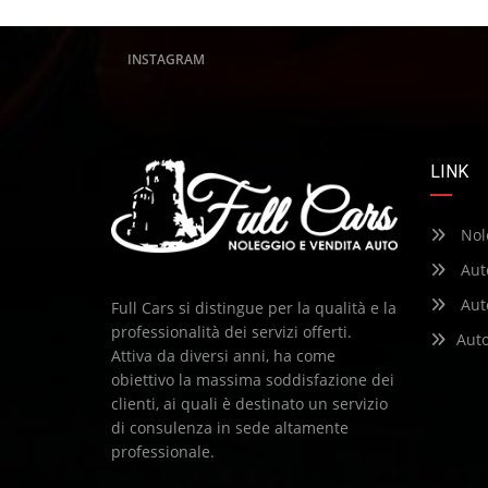
INSTAGRAM
LINK
Nol
Aut
Aut
Full Cars si distingue per la qualità e la
professionalità dei servizi offerti.
Aut
Attiva da diversi anni, ha come
obiettivo la massima soddisfazione dei
clienti, ai quali è destinato un servizio
di consulenza in sede altamente
professionale.