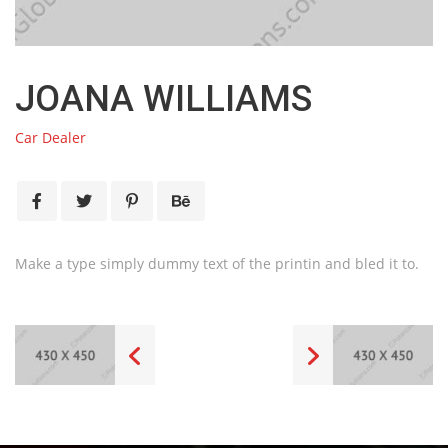
JOANA WILLIAMS
Car Dealer
Make a type simply dummy text of the printin and bled it to.