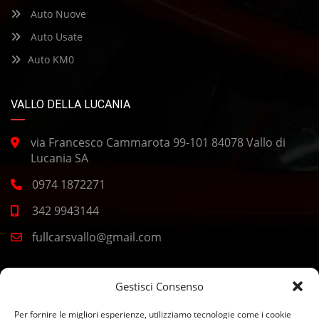
Auto Nuove
Auto Usate
Auto KM0
VALLO DELLA LUCANIA
via Francesco Cammarota 99-101 84078 Vallo di
Lucania SA
0974 1872271
342 9943144
fullcarsvallo@gmail.com
CASAL VELINO
Gestisci Consenso
Per fornire le migliori esperienze, utilizziamo tecnologie come i cookie