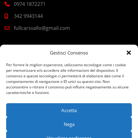
0974 1872271
342 9943144
fullcarsvallo@gmail.com
CASAL VELINO
Gestisci Consenso
Corso Europa 2, 84040 Casal Velino SA
Per fornire le migliori esperienze, utilizziamo tecnologie come i cookie
per memorizzare e/o accedere alle informazioni del dispositivo. Il
0974 277049
consenso a queste tecnologie ci permetterà di elaborare dati come il
comportamento di navigazione o ID unici su questo sito. Non
acconsentire o ritirare il consenso può influire negativamente su alcune
392 4443400
caratteristiche e funzioni.
fullcarsmarina@gmail.com
Accetta
Nega
©Copyright 2026 Full Cars s.r.l. P. IVA 06544011213 REA NA
Visualizza preferenze