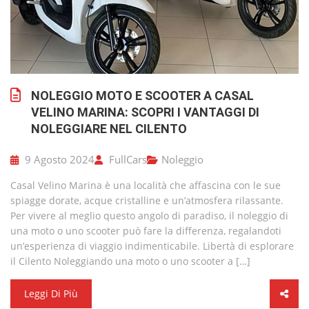
NOLEGGIO MOTO E SCOOTER A CASAL
VELINO MARINA: SCOPRI I VANTAGGI DI
NOLEGGIARE NEL CILENTO
9 Agosto 2024
FullCars
Noleggio
Casal Velino Marina è una località che affascina con le sue
spiagge dorate, acque cristalline e un’atmosfera rilassante.
Per vivere al meglio questo angolo di paradiso, il noleggio di
una moto o uno scooter può fare la differenza, regalandoti
un’esperienza di viaggio indimenticabile. Libertà di esplorare
il Cilento Noleggiando una moto o uno scooter a […]
Leggi Di Più