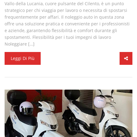
Vallo della Lucania, cuore pulsante del Cilento, è un punto
strategico per chi viaggia per lavoro o necessita di spostarsi
frequentemente per affari. Il noleggio auto in questa zona
offre una soluzione pratica e conveniente per i professionisti
e aziende, garantendo flessibilità e comfort durante gli
spostamenti. Flessibilità per i tuoi impegni di lavoro
Noleggiare […]
Leggi Di Più